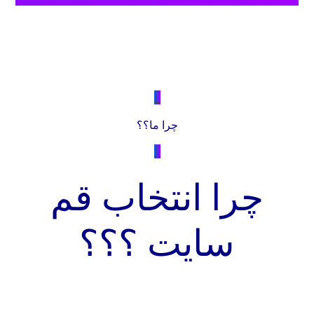
_
چرا ما؟؟
_
چرا انتخاب قم
سایت ؟؟؟