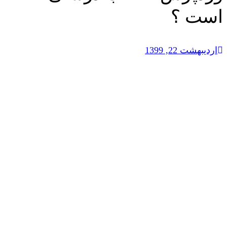
است ؟
اردیبهشت 22, 1399