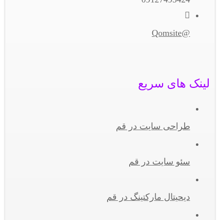
@Qomsite
لینک های سریع
طراحی سایت در قم
سئو سایت در قم
دیحیتال مارکتینگ در قم