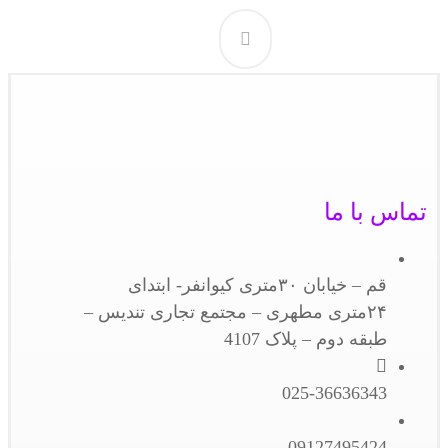
تماس با ما
قم – خیابان ۳۰متری کیوانفر- ابتدای
۲۴متری مطهری – مجتمع تجاری تندیس –
طبقه دوم – پلاک 4107
025-36636343
09127495424