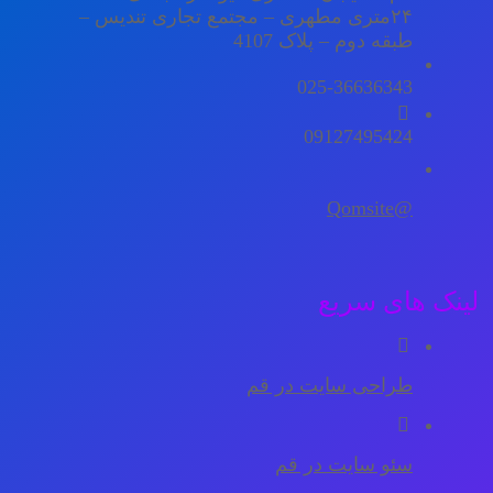
۲۴متری مطهری – مجتمع تجاری تندیس –
طبقه دوم – پلاک 4107
025-36636343
09127495424
@Qomsite
لینک های سریع
طراحی سایت در قم
سئو سایت در قم