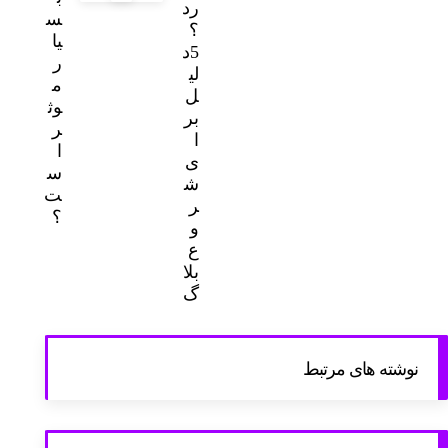
رد
س
؟
یا
5د
ر
لی
م
ل
وث
بر
ر
ا
ا
ی
س
ش
ت
ر
؟
و
ع
بلا
گ
نوشته های مرتبط