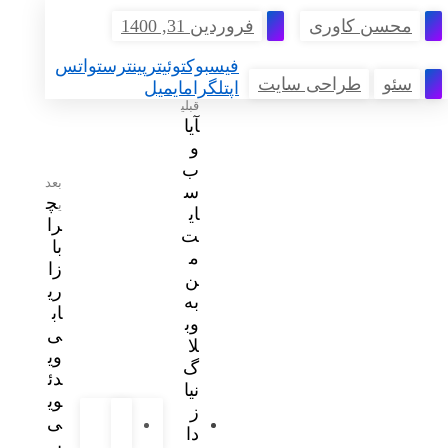
محسن کاوری
فروردین 31, 1400
فیسبوک
توئیتر
پینترست
واتس
سئو
طراحی سایت
اپ
تلگرام
ایمیل
قبلی
آیا
و
ب
بعد
س
چ
ی
ای
را
ت
با
م
زا
ن
ری
به
اب
وب
ی
لا
وی
گ
دئ
نیا
وی
ز
ی
دا
ب