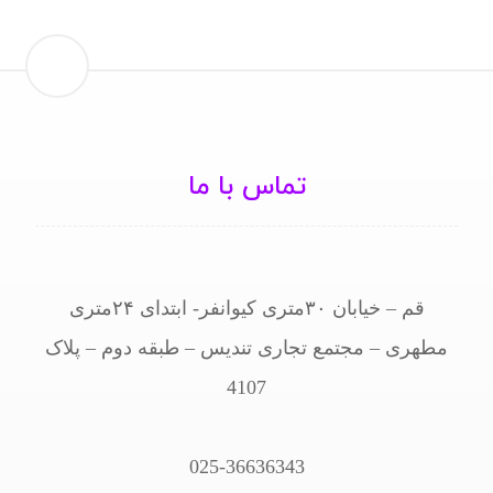
تماس با ما
قم – خیابان ۳۰متری کیوانفر- ابتدای ۲۴متری
مطهری – مجتمع تجاری تندیس – طبقه دوم – پلاک
4107
025-36636343