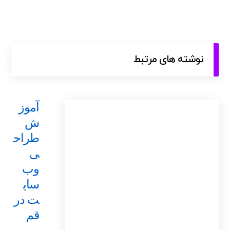
نوشته های مرتبط
آموز
ش
طراح
ی
وب
سای
ت در
قم