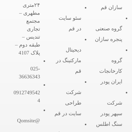
۲۴متری
سازان قم
مطهری –
سئو سایت
مجتمع
گروه صنعتی
در قم
تجاری
تندیس –
پنجره سازان
طبقه دوم –
دیحیتال
پلاک 4107
گروه
مارکتینگ در
025-
کارخانجات
قم
36636343
ایران پودر
شرکت
0912749542
4
شرکت
طراحی
سپهر پودر
سایت در قم
@Qomsite
سنگ اطلس