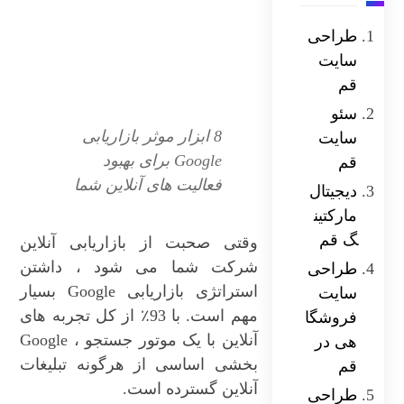
طراحی
سایت
قم
سئو
8 ابزار موثر بازاریابی
سایت
Google برای بهبود
قم
فعالیت های آنلاین شما
دیجیتال
مارکتین
گ قم
وقتی صحبت از بازاریابی آنلاین
شرکت شما می شود ، داشتن
طراحی
استراتژی بازاریابی Google بسیار
سایت
مهم است. با 93٪ از کل تجربه های
فروشگا
آنلاین با یک موتور جستجو ، Google
هی در
بخشی اساسی از هرگونه تبلیغات
قم
آنلاین گسترده است.
طراحی