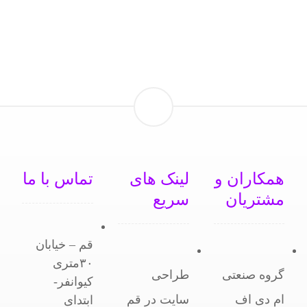
همکاران و
لینک های
تماس با ما
مشتریان
سریع
قم – خیابان
۳۰متری
گروه صنعتی
طراحی
کیوانفر-
ام دی اف
سایت در قم
ابتدای