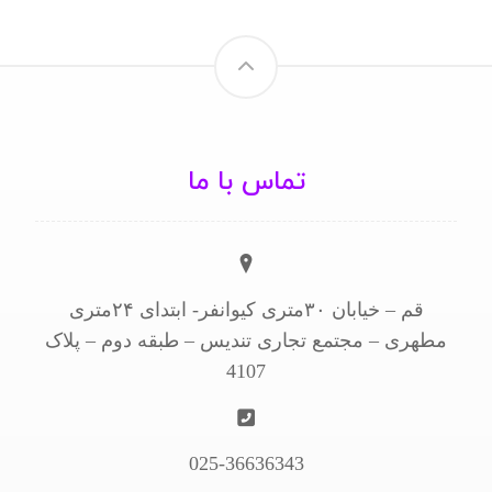
تماس با ما
قم – خیابان ۳۰متری کیوانفر- ابتدای ۲۴متری
مطهری – مجتمع تجاری تندیس – طبقه دوم – پلاک
4107
025-36636343