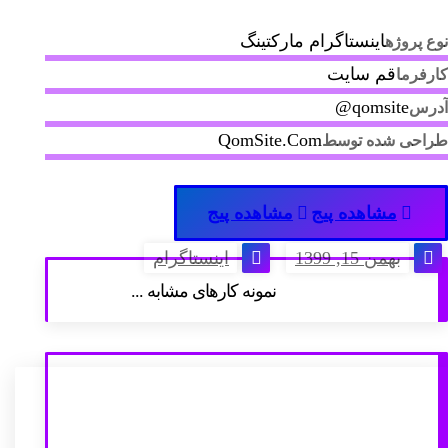
اینستاگرام مارکتینگ
نوع پروژه
قم سایت
کارفرما
qomsite@
آدرس
QomSite.Com
طراحی شده توسط
مشاهده پیج
مشاهده پیج
بهمن 15, 1399
اینستاگرام
نمونه کارهای مشابه ...