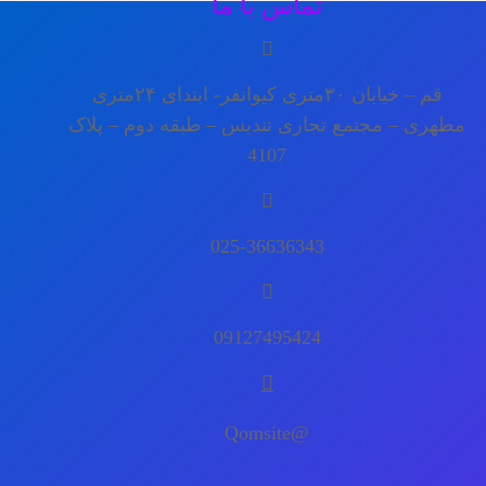
تماس با ما
قم – خیابان ۳۰متری کیوانفر- ابتدای ۲۴متری
مطهری – مجتمع تجاری تندیس – طبقه دوم – پلاک
4107
025-36636343
09127495424
@Qomsite