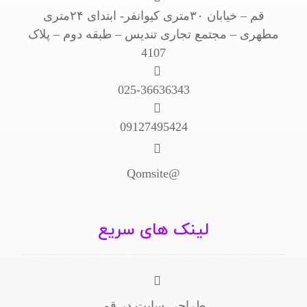
قم – خیابان ۳۰متری کیوانفر- ابتدای ۲۴متری
مطهری – مجتمع تجاری تندیس – طبقه دوم – پلاک
4107
025-36636343
09127495424
@Qomsite
لینک های سریع
طراحی سایت در قم