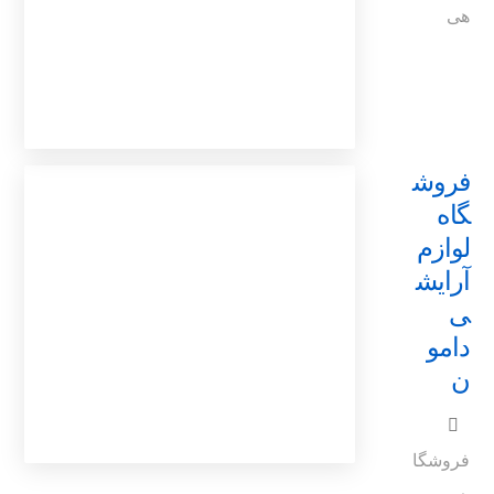
هی
فروش
گاه
لوازم
آرایش
ی
دامو
ن
فروشگا