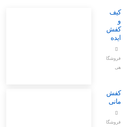
کیف
و
کفش
ایده
فروشگا
هی
کفش
مانی
فروشگا