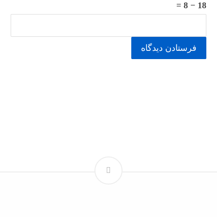
18 − 8 =