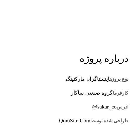
درباره پروژه
اینستاگرام مارکتینگ
نوع پروژه
گروه صنعتی ساکار
کارفرما
sakar_co@
آدرس
QomSite.Com
طراحی شده توسط