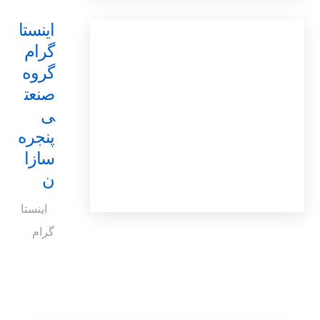
اینستا
گرام
گروه
صنعت
ی
پنجره
سازا
ن
اینستا
گرام