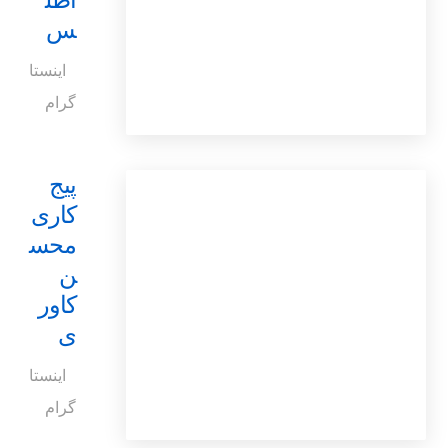
اطل
س
اینستا
گرام
پیج
کاری
محس
ن
کاور
ی
اینستا
گرام