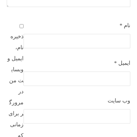
نام
*
ذخیره
نام،
ایمیل و
ایمیل
*
وبسای
ت من
در
وب‌ سایت
مرورگ
ر برای
زمانی
که