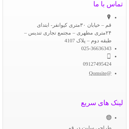
تماس با ما
قم – خیابان ۳۰متری کیوانفر- ابتدای
۲۴متری مطهری – مجتمع تجاری تندیس –
طبقه دوم – پلاک 4107
025-36636343
09127495424
@Qomsite
لینک های سریع
طراحی سایت در قم