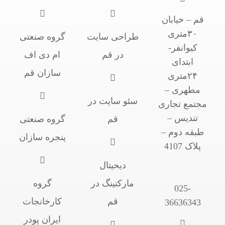
قم – خیابان
۳۰متری
طراحی سایت
گروه صنعتی
کیوانفر-
در قم
ام دی اف
ابتدای
سازان قم
۲۴متری
مطهری –
سئو سایت در
مجتمع تجاری
تندیس –
قم
گروه صنعتی
طبقه دوم –
پنجره سازان
پلاک 4107
دیحیتال
مارکتینگ در
گروه
025-
قم
کارخانجات
36636343
ایران پودر