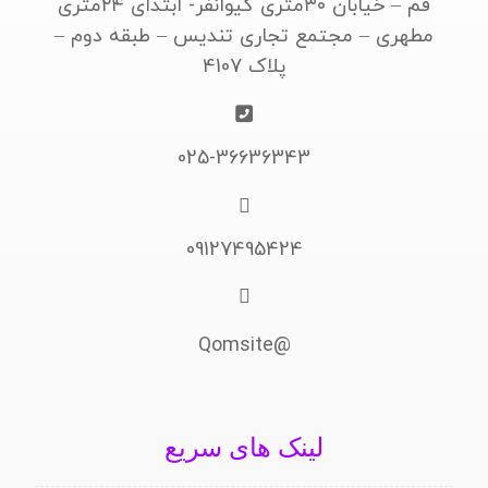
قم – خیابان ۳۰متری کیوانفر- ابتدای ۲۴متری
مطهری – مجتمع تجاری تندیس – طبقه دوم –
پلاک 4107
025-36636343
09127495424
@Qomsite
لینک های سریع