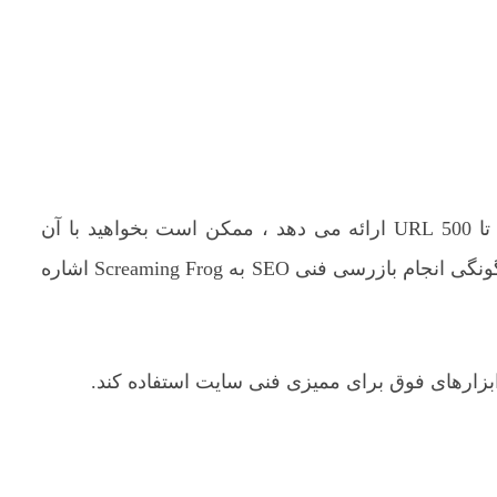
از آن جا که Screaming Frog طرحی رایگان برای خزیدن تا 500 URL ارائه می دهد ، ممکن است بخواهید با آن
ابزار شروع کنید. هشدار Spoiler: بقیه این گام در مورد چگونگی انجام بازرسی فنی SEO به Screaming Frog اشاره
 ابزارهای فوق برای ممیزی فنی سایت استفاده کند.