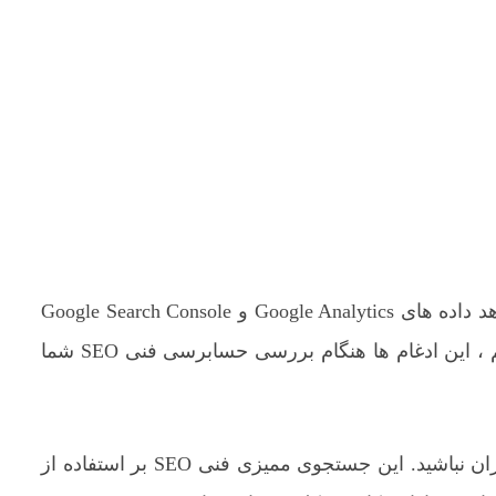
نسخه پولی Screaming Frog همچنین به شما امکان می دهد داده های Google Analytics و Google Search Console
را در گزارش های Screaming Frog خود ادغام کنید. باز هم ، این ادغام ها هنگام بررسی حسابرسی فنی SEO شما
اگر از نسخه رایگان Screaming Frog پیروی می کنید ، نگران نباشید. این جستجوی ممیزی فنی SEO بر استفاده از