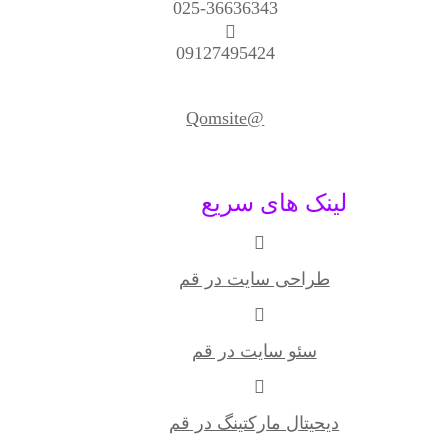
025-36636343
09127495424
@Qomsite
لینک های سریع
طراحی سایت در قم
سئو سایت در قم
دیحیتال مارکتینگ در قم