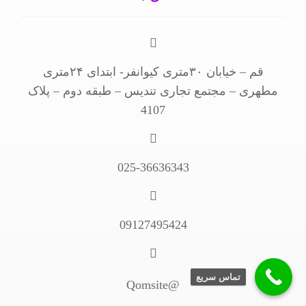
قم – خیابان ۳۰متری کیوانفر- ابتدای ۲۴متری
مطهری – مجتمع تجاری تندیس – طبقه دوم – پلاک
4107
025-36636343
09127495424
تماس سریع
@Qomsite